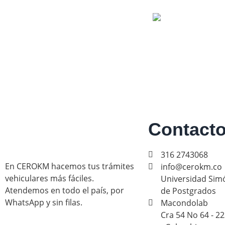
Asesoría Compare
Online
Revisa tu comparen
Contact
316 2743068
En CEROKM hacemos tus trámites
info@cerokm.co
vehiculares más fáciles.
Universidad Simó
Atendemos en todo el país, por
de Postgrados
WhatsApp y sin filas.
Macondolab
Cra 54 No 64 - 22