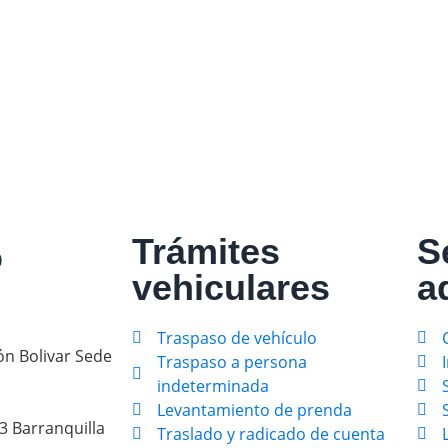
ndos
do ahora con ayuda de nuestro equipo. Clic aquí 👇
Trámites
S
o
vehiculares
a
Traspaso de vehículo
n Bolivar Sede
Traspaso a persona
indeterminada
Levantamiento de prenda
3 Barranquilla
Traslado y radicado de cuenta